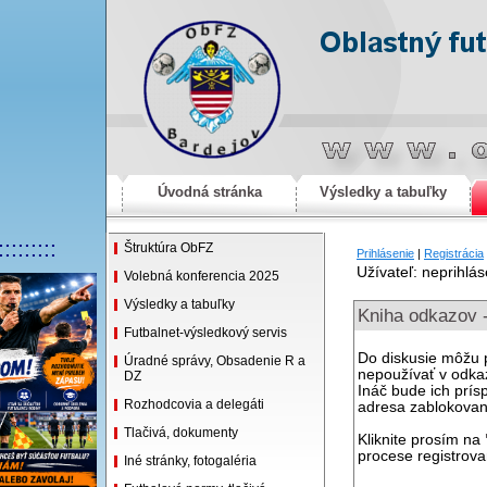
Úvodná stránka
Výsledky a tabuľky
:::::::::
Štruktúra ObFZ
Prihlásenie
|
Registrácia
Užívateľ: neprihlá
Volebná konferencia 2025
Výsledky a tabuľky
Kniha odkazov 
Futbalnet-výsledkový servis
Do diskusie môžu pr
Úradné správy, Obsadenie R a
nepoužívať v odkaz
DZ
Ináč bude ich prís
Rozhodcovia a delegáti
adresa zablokovan
Tlačivá, dokumenty
Kliknite prosím na
procese registrova
Iné stránky, fotogaléria