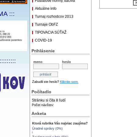
Futbalové normy, tlačivá
Aktuálne info
A :::
Turnaj rozhodcov 2013
Turnaje ObFZ
TIPOVACIA SÚŤAŽ
COVID-19
Prihlásenie
:::::::::
meno
heslo
Zabudli ste heslo?
Kliknite sem.
Počítadlo
Stránku si číta
8
ľudí
Počet návštev:
Anketa
Ktorá rubrika Vás najviac zaujíma?
Úradné správy (0%)